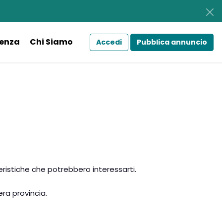
tenza
Chi Siamo
Accedi
Pubblica annuncio
istiche che potrebbero interessarti.
era provincia.