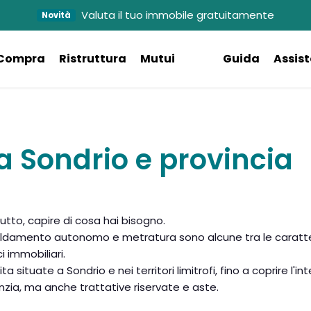
Valuta il tuo immobile gratuitamente
Novità
Compra
Ristruttura
Mutui
Guida
Assis
a Sondrio e provincia
tutto, capire di cosa hai bisogno.
aldamento autonomo e metratura sono alcune tra le caratter
i immobiliari.
situate a Sondrio e nei territori limitrofi, fino a coprire l'int
nzia, ma anche trattative riservate e aste.