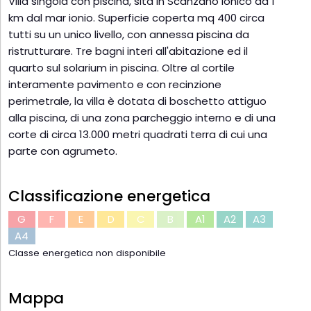
Villa singola con piscina, sita in Scanzano Ionico ad 1
km dal mar ionio. Superficie coperta mq 400 circa
tutti su un unico livello, con annessa piscina da
ristrutturare. Tre bagni interi all'abitazione ed il
quarto sul solarium in piscina. Oltre al cortile
interamente pavimento e con recinzione
perimetrale, la villa è dotata di boschetto attiguo
alla piscina, di una zona parcheggio interno e di una
corte di circa 13.000 metri quadrati terra di cui una
parte con agrumeto.
Classificazione energetica
G
F
E
D
C
B
A1
A2
A3
A4
Classe energetica non disponibile
Mappa