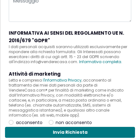
INFORMATIVA AI SENSI DEL REGOLAMENTO UE N.
2016/679 "GDPR"
I dati personali acquisiti saranno utilizzati esclusivamente per
rispondere alla richiesta formulata. Gli Interessati possono
esercitare i diritti di cui agli artt. 15 - 23 del GDPR scrivendo
all'indirizzo info@venderecasa.com.
Informativa completa.
Attività di marketing
Letta e compresa
l'Informativa Privacy
, acconsento al
trattamento dei miei dati personali da parte di
VendereCasa.com® per finalità di marketing come indicato
dall’Informativa Privacy, con modalità elettroniche e/o
cartacee, e, in particolare, a mezzo posta ordinaria o email,
telefono (es. chiamate automatizzate, SMS, sistemi di
messaggistica istantanea), e qualsiasi altro canale
informatico (es. siti web, mobile app).
acconsento
non acconsento
Invia Richiesta