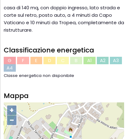
casa di 140 mq, con doppio ingresso, lato strada e
corte sul retro, posto auto, a 4 minuti da Capo
Vaticano e 10 minuti da Tropea, completamente da
ristrutturare.
Classificazione energetica
G
F
E
D
C
B
A1
A2
A3
A4
Classe energetica non disponibile
Mappa
+
–